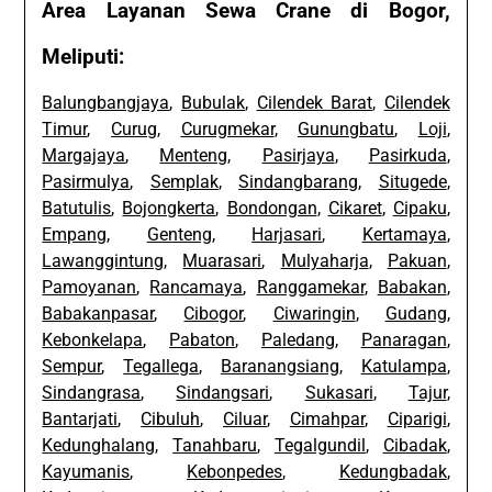
Area Layanan Sewa Crane di Bogor,
Meliputi:
Balungbangjaya
,
Bubulak
,
Cilendek Barat
,
Cilendek
Timur
,
Curug
,
Curugmekar
,
Gunungbatu
,
Loji
,
Margajaya
,
Menteng
,
Pasirjaya
,
Pasirkuda
,
Pasirmulya
,
Semplak
,
Sindangbarang
,
Situgede
,
Batutulis
,
Bojongkerta
,
Bondongan
,
Cikaret
,
Cipaku
,
Empang
,
Genteng
,
Harjasari
,
Kertamaya
,
Lawanggintung
,
Muarasari
,
Mulyaharja
,
Pakuan
,
Pamoyanan
,
Rancamaya
,
Ranggamekar
,
Babakan
,
Babakanpasar
,
Cibogor
,
Ciwaringin
,
Gudang
,
Kebonkelapa
,
Pabaton
,
Paledang
,
Panaragan
,
Sempur
,
Tegallega
,
Baranangsiang
,
Katulampa
,
Sindangrasa
,
Sindangsari
,
Sukasari
,
Tajur
,
Bantarjati
,
Cibuluh
,
Ciluar
,
Cimahpar
,
Ciparigi
,
Kedunghalang
,
Tanahbaru
,
Tegalgundil
,
Cibadak
,
Kayumanis
,
Kebonpedes
,
Kedungbadak
,