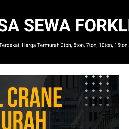
SA SEWA FORKL
 Terdekat, Harga Termurah 3ton, 5ton, 7ton, 10ton, 15ton,