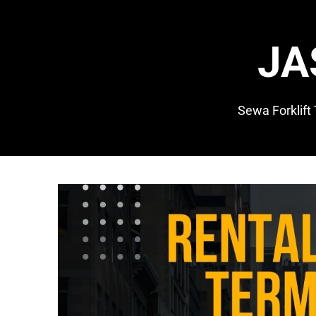
Skip
to
content
JA
Sewa Forklift