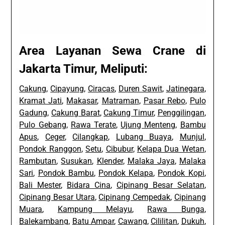
Area Layanan Sewa Crane di
Jakarta Timur, Meliputi:
Cakung
,
Cipayung
,
Ciracas
,
Duren Sawit
,
Jatinegara
,
Kramat Jati
,
Makasar
,
Matraman
,
Pasar Rebo
,
Pulo
Gadung
,
Cakung Barat
,
Cakung Timur
,
Penggilingan
,
Pulo Gebang
,
Rawa Terate
,
Ujung Menteng
,
Bambu
Apus
,
Ceger
,
Cilangkap
,
Lubang Buaya
,
Munjul
,
Pondok Ranggon
,
Setu
,
Cibubur
,
Kelapa Dua Wetan
,
Rambutan
,
Susukan
,
Klender
,
Malaka Jaya
,
Malaka
Sari
,
Pondok Bambu
,
Pondok Kelapa
,
Pondok Kopi
,
Bali Mester
,
Bidara Cina
,
Cipinang Besar Selatan
,
Cipinang Besar Utara
,
Cipinang Cempedak
,
Cipinang
Muara
,
Kampung Melayu
,
Rawa Bunga
,
Balekambang
,
Batu Ampar
,
Cawang
,
Cililitan
,
Dukuh
,