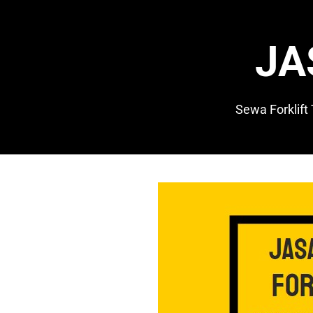
Skip
to
content
JA
Sewa Forklift