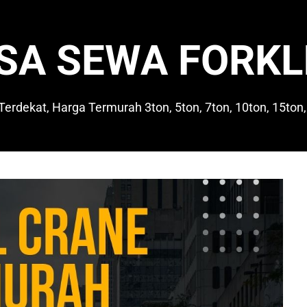
SA SEWA FORKL
 Terdekat, Harga Termurah 3ton, 5ton, 7ton, 10ton, 15ton,