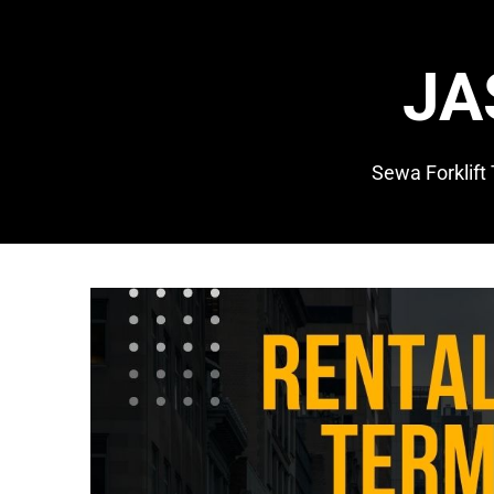
Skip
to
content
JA
Sewa Forklift