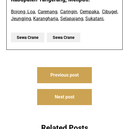
Bojong Loa
,
Carenang
,
Caringin
,
Cempaka
,
Cibugel
,
Jeungjing
,
Karangharja
,
Selapajang
,
Sukatani
,
Sewa Crane
Sewa Crane
Post
Previous post
navigation
Next post
Related Posts