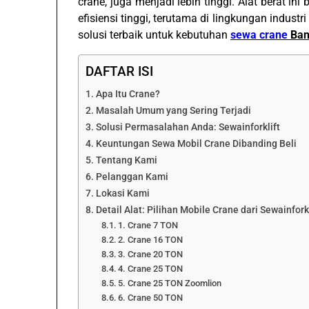
crane, juga menjadi lebih tinggi. Alat berat i
efisiensi tinggi, terutama di lingkungan industri
solusi terbaik untuk kebutuhan
sewa crane
Ban
DAFTAR ISI
Apa Itu Crane?
Masalah Umum yang Sering Terjadi
Solusi Permasalahan Anda: Sewainforklift
Keuntungan Sewa Mobil Crane Dibanding Beli
Tentang Kami
Pelanggan Kami
Lokasi Kami
Detail Alat: Pilihan Mobile Crane dari Sewainforkl
1. Crane 7 TON
2. Crane 16 TON
3. Crane 20 TON
4. Crane 25 TON
5. Crane 25 TON Zoomlion
6. Crane 50 TON