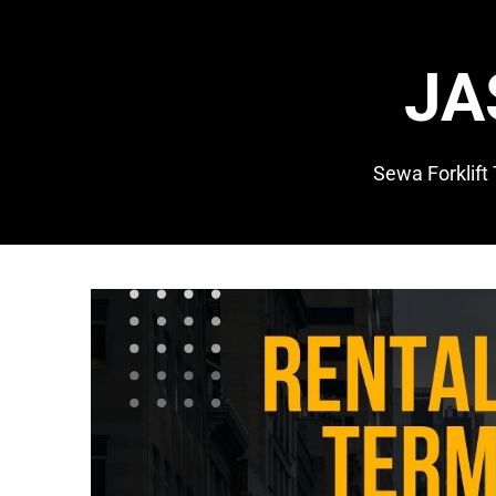
Skip
to
content
JA
Sewa Forklift