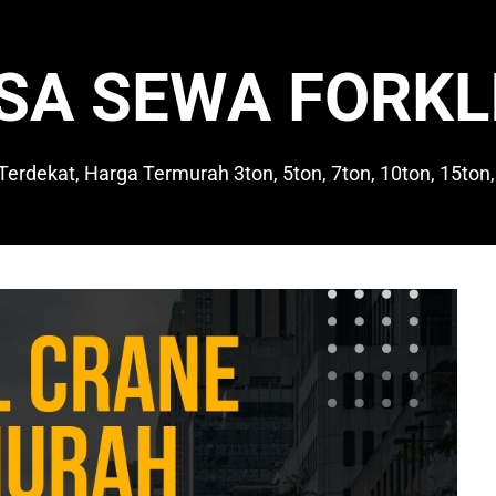
SA SEWA FORKL
 Terdekat, Harga Termurah 3ton, 5ton, 7ton, 10ton, 15ton,