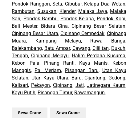
Pondok Ranggon
,
Setu
,
Cibubur
,
Kelapa Dua Wetan
,
Rambutan
,
Susukan
,
Klender
,
Malaka Jaya
,
Malaka
Sari
,
Pondok Bambu
,
Pondok Kelapa
,
Pondok Kopi
,
Bali Mester
,
Bidara Cina
,
Cipinang Besar Selatan
,
Cipinang Besar Utara
,
Cipinang Cempedak
,
Cipinang
Muara
,
Kampung Melayu
,
Rawa Bunga
,
Balekambang
,
Batu Ampar
,
Cawang
,
Cililitan
,
Dukuh
,
Tengah
,
Cipinang Melayu
,
Halim Perdana Kusuma
,
Kebon Pala
,
Pinang Ranti
,
Kayu Manis
,
Kebon
Manggis
,
Pal Meriam
,
Pisangan Baru
,
Utan Kayu
Selatan
,
Utan Kayu Utara
,
Baru
,
Cijantung
,
Gedong
,
Kalisari
,
Pekayon
,
Cipinang
,
Jati
,
Jatinegara Kaum
,
Kayu Putih
,
Pisangan Timur
,
Rawamangun
,
Sewa Crane
Sewa Crane