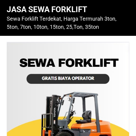
Skip
JASA SEWA FORKLIFT
to
content
Sewa Forklift Terdekat, Harga Termurah 3ton,
5ton, 7ton, 10ton, 15ton, 25,Ton, 35ton