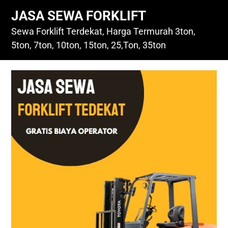
Skip
JASA SEWA FORKLIFT
to
content
Sewa Forklift Terdekat, Harga Termurah 3ton,
5ton, 7ton, 10ton, 15ton, 25,Ton, 35ton