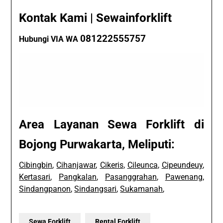
Kontak Kami | Sewainforklift
081222555757
Hubungi VIA WA
Area Layanan Sewa Forklift di
Bojong Purwakarta, Meliputi:
Cibingbin
,
Cihanjawar
,
Cikeris
,
Cileunca
,
Cipeundeuy
,
Kertasari
,
Pangkalan
,
Pasanggrahan
,
Pawenang
,
Sindangpanon
,
Sindangsari
,
Sukamanah
,
Sewa Forklift
Rental Forklift