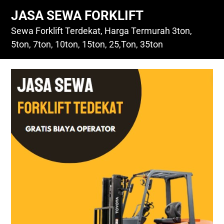
Skip
JASA SEWA FORKLIFT
to
content
Sewa Forklift Terdekat, Harga Termurah 3ton,
5ton, 7ton, 10ton, 15ton, 25,Ton, 35ton