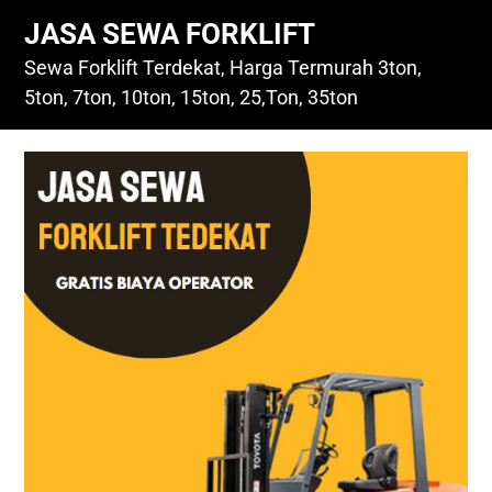
Skip
JASA SEWA FORKLIFT
to
content
Sewa Forklift Terdekat, Harga Termurah 3ton,
5ton, 7ton, 10ton, 15ton, 25,Ton, 35ton