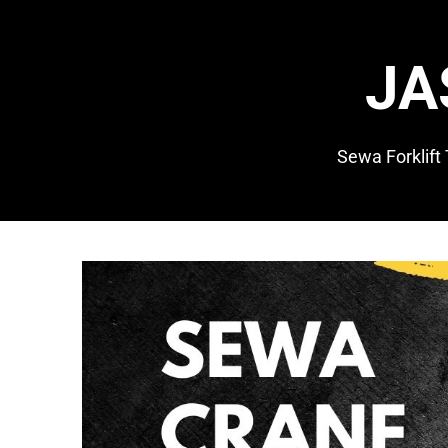
Skip
to
content
JA
Sewa Forklift