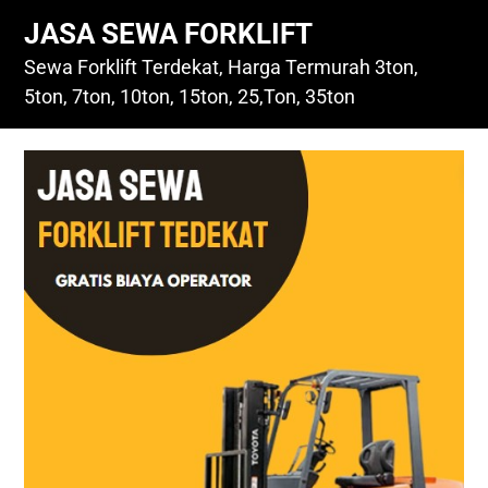
Skip
JASA SEWA FORKLIFT
to
content
Sewa Forklift Terdekat, Harga Termurah 3ton,
5ton, 7ton, 10ton, 15ton, 25,Ton, 35ton