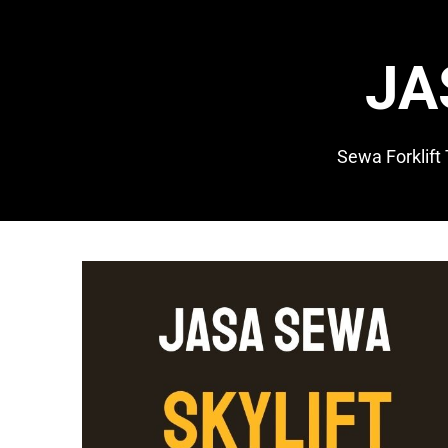
Skip
to
content
JA
Sewa Forklift