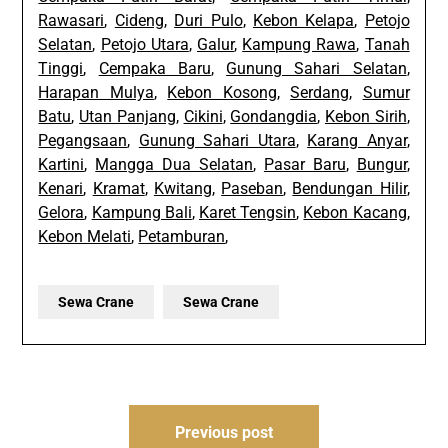
Rawasari
,
Cideng
,
Duri Pulo
,
Kebon Kelapa
,
Petojo
Selatan
,
Petojo Utara
,
Galur
,
Kampung Rawa
,
Tanah
Tinggi
,
Cempaka Baru
,
Gunung Sahari Selatan
,
Harapan Mulya
,
Kebon Kosong
,
Serdang
,
Sumur
Batu
,
Utan Panjang
,
Cikini
,
Gondangdia
,
Kebon Sirih
,
Pegangsaan
,
Gunung Sahari Utara
,
Karang Anyar
,
Kartini
,
Mangga Dua Selatan
,
Pasar Baru
,
Bungur
,
Kenari
,
Kramat
,
Kwitang
,
Paseban
,
Bendungan Hilir
,
Gelora
,
Kampung Bali
,
Karet Tengsin
,
Kebon Kacang
,
Kebon Melati
,
Petamburan
,
Sewa Crane
Sewa Crane
Post
Previous post