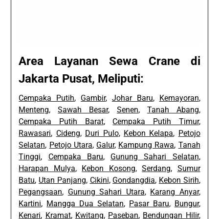
Area Layanan Sewa Crane di
Jakarta Pusat, Meliputi:
Cempaka Putih
,
Gambir
,
Johar Baru
,
Kemayoran
,
Menteng
,
Sawah Besar
,
Senen
,
Tanah Abang
,
Cempaka Putih Barat
,
Cempaka Putih Timur
,
Rawasari
,
Cideng
,
Duri Pulo
,
Kebon Kelapa
,
Petojo
Selatan
,
Petojo Utara
,
Galur
,
Kampung Rawa
,
Tanah
Tinggi
,
Cempaka Baru
,
Gunung Sahari Selatan
,
Harapan Mulya
,
Kebon Kosong
,
Serdang
,
Sumur
Batu
,
Utan Panjang
,
Cikini
,
Gondangdia
,
Kebon Sirih
,
Pegangsaan
,
Gunung Sahari Utara
,
Karang Anyar
,
Kartini
,
Mangga Dua Selatan
,
Pasar Baru
,
Bungur
,
Kenari
,
Kramat
,
Kwitang
,
Paseban
,
Bendungan Hilir
,