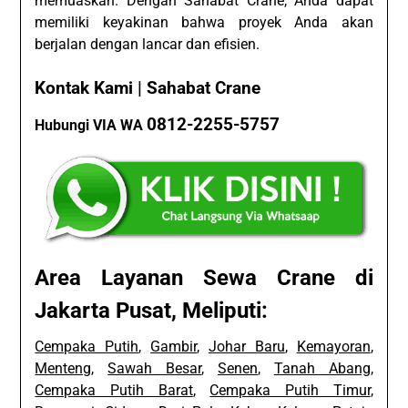
memuaskan. Dengan Sahabat Crane, Anda dapat
memiliki keyakinan bahwa proyek Anda akan
berjalan dengan lancar dan efisien.
Kontak Kami | Sahabat Crane
0812-2255-5757
Hubungi VIA WA
Area Layanan Sewa Crane di
Jakarta Pusat, Meliputi:
Cempaka Putih
,
Gambir
,
Johar Baru
,
Kemayoran
,
Menteng
,
Sawah Besar
,
Senen
,
Tanah Abang
,
Cempaka Putih Barat
,
Cempaka Putih Timur
,