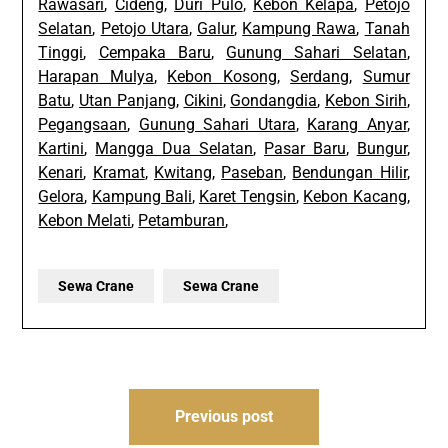
Rawasari
,
Cideng
,
Duri Pulo
,
Kebon Kelapa
,
Petojo
Selatan
,
Petojo Utara
,
Galur
,
Kampung Rawa
,
Tanah
Tinggi
,
Cempaka Baru
,
Gunung Sahari Selatan
,
Harapan Mulya
,
Kebon Kosong
,
Serdang
,
Sumur
Batu
,
Utan Panjang
,
Cikini
,
Gondangdia
,
Kebon Sirih
,
Pegangsaan
,
Gunung Sahari Utara
,
Karang Anyar
,
Kartini
,
Mangga Dua Selatan
,
Pasar Baru
,
Bungur
,
Kenari
,
Kramat
,
Kwitang
,
Paseban
,
Bendungan Hilir
,
Gelora
,
Kampung Bali
,
Karet Tengsin
,
Kebon Kacang
,
Kebon Melati
,
Petamburan
,
Sewa Crane
Sewa Crane
Post
Previous post
navigation